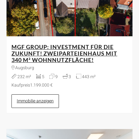
MGF GROUP: INVESTMENT FÜR DIE
ZUKUNFT! ZWEIPARTEIENHAUS MIT
340 M² WOHNNUTZFLÄCHE!
Augsburg
232 m²
5
9
3
443 m²
Kaufpreis
1.199.000 €
Immobilie anzeigen