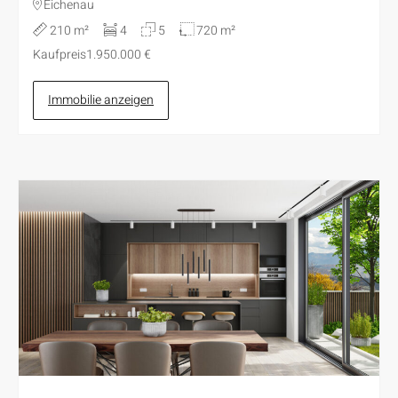
Eichenau
210 m²
4
5
720 m²
Kaufpreis
1.950.000 €
Immobilie anzeigen