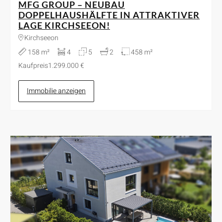
MFG GROUP – NEUBAU
DOPPELHAUSHÄLFTE IN ATTRAKTIVER
LAGE KIRCHSEEON!
Kirchseeon
158 m²
4
5
2
458 m²
Kaufpreis
1.299.000 €
Immobilie anzeigen