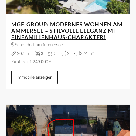
MGF-GROUP: MODERNES WOHNEN AM
AMMERSEE – STILVOLLE ELEGANZ MIT
EINFAMILIENHAUS-CHARAKTER!
Schondorf am Ammersee
207 m²
3
5
2
324 m²
Kaufpreis
1.249.000 €
Immobilie anzeigen