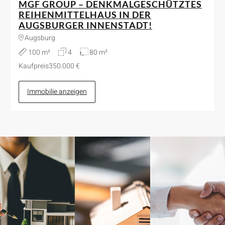
MGF GROUP – DENKMALGESCHÜTZTES
REIHENMITTELHAUS IN DER
AUGSBURGER INNENSTADT!
Augsburg
100 m²
4
80 m²
Kaufpreis
350.000 €
Immobilie anzeigen