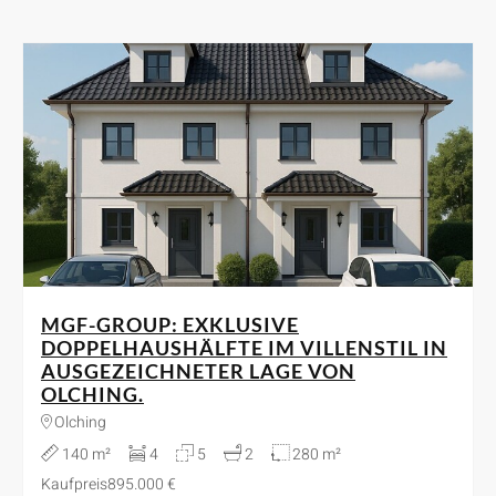
MGF-GROUP: EXKLUSIVE
DOPPELHAUSHÄLFTE IM VILLENSTIL IN
AUSGEZEICHNETER LAGE VON
OLCHING.
Olching
140 m²
4
5
2
280 m²
Kaufpreis
895.000 €