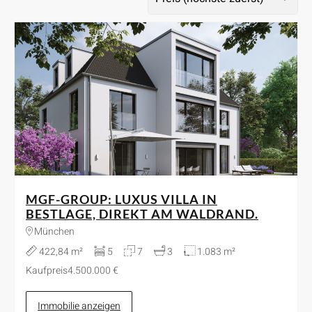
MGF-GROUP: LUXUS VILLA IN
BESTLAGE, DIREKT AM WALDRAND.
München
422,84 m²
5
7
3
1.083 m²
Kaufpreis
4.500.000 €
Immobilie anzeigen