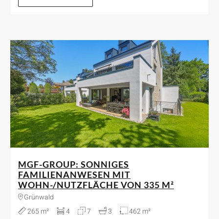
MGF-GROUP: SONNIGES
FAMILIENANWESEN MIT
WOHN-/NUTZFLÄCHE VON 335 M²
Grünwald
265 m²
4
7
3
462 m²