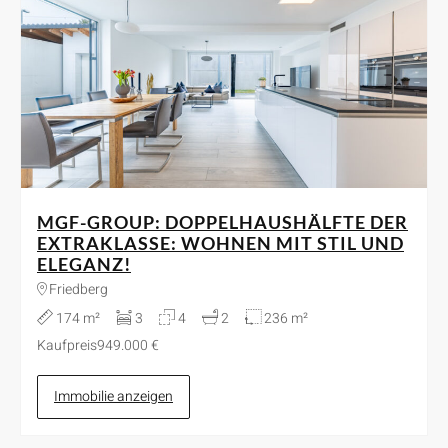
MGF-GROUP: DOPPELHAUSHÄLFTE DER
EXTRAKLASSE: WOHNEN MIT STIL UND
ELEGANZ!
Friedberg
174 m²
3
4
2
236 m²
Kaufpreis
949.000 €
Immobilie anzeigen