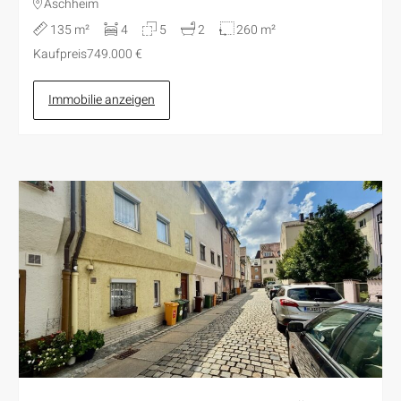
Aschheim
135 m²
4
5
2
260 m²
Kaufpreis
749.000 €
Immobilie anzeigen