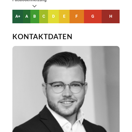
A+
A
B
C
D
E
F
G
H
KONTAKTDATEN